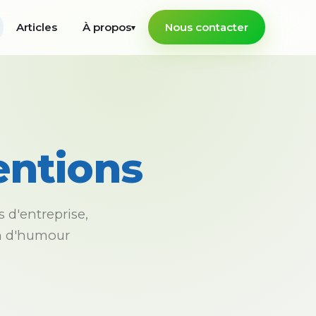
Articles
À propos
Nous contacter
▾
entions
 d'entreprise,
in d'humour