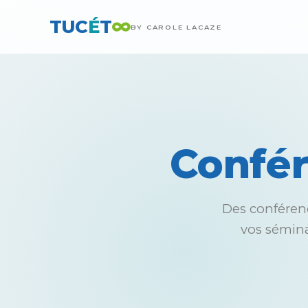
∞
TUC
É
T
BY CAROLE LACAZE
Confér
Des conférenc
vos sémina