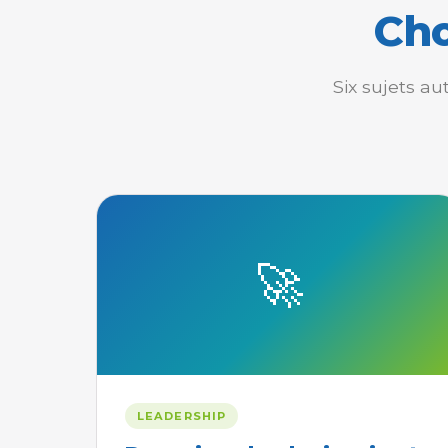
Cho
Six sujets a
🚀
LEADERSHIP