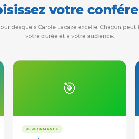
isissez votre confér
utour desquels Carole Lacaze excelle. Chacun peut 
votre durée et à votre audience.
🎯
PERFORMANCE