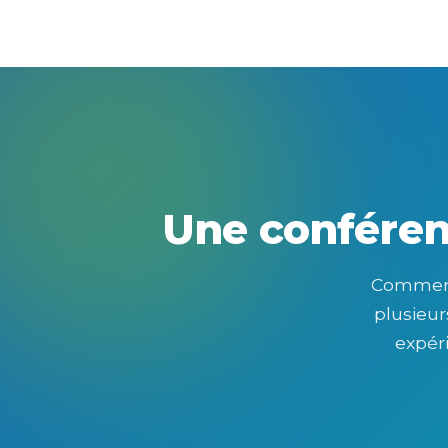
Une conférenc
Commerci
plusieur
expér