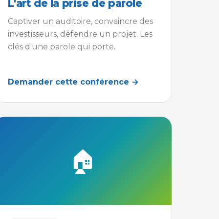
L'art de la prise de parole
Captiver un auditoire, convaincre des
investisseurs, défendre un projet. Les
clés d'une parole qui porte.
Demander cette conférence →
🏠