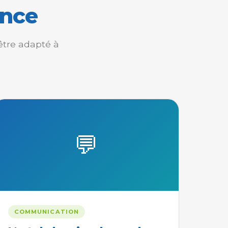
ence
être adapté à
💬
COMMUNICATION